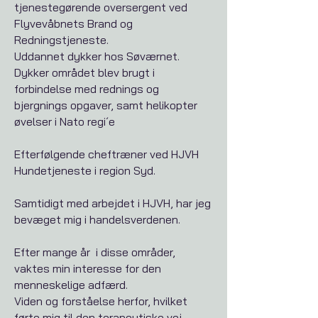
tjenestegørende oversergent ved
Flyvevåbnets Brand og
Redningstjeneste.
Uddannet dykker hos Søværnet.
Dykker området blev brugt i
forbindelse med rednings og
bjergnings opgaver, samt helikopter
øvelser i Nato regi´e
Efterfølgende cheftræner ved HJVH
Hundetjeneste i region Syd.
Samtidigt med arbejdet i HJVH, har jeg
bevæget mig i handelsverdenen.
Efter mange år i disse områder,
vaktes min interesse for den
menneskelige adfærd.
Viden og forståelse herfor, hvilket
førte mig til den terapeutiske vej.