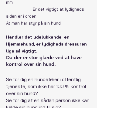
mm
Er det vigtigt at lydigheds
siden er i orden.
At man har styr på sin hund.
Handler det udelukkende en
Hjemmehund, er lydigheds dressuren
lige så vigtigt.
Da der er stor glæde ved at have
kontrol over sin hund.
Se for dig en hundefører i offentlig
tjeneste, som ikke har 100 % kontrol
over sin hund?
Se for dig at en sådan person ikke kan
kalde sin hund ind til sig?
Ligeså med den private hundeejer.
Der vil på sigt blive en pinsel, mere en
glæde,hvis disse områder ikke er i
rimelig orden.